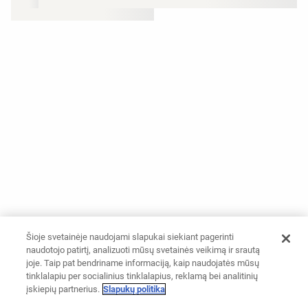
Šioje svetainėje naudojami slapukai siekiant pagerinti
naudotojo patirtį, analizuoti mūsų svetainės veikimą ir srautą
joje. Taip pat bendriname informaciją, kaip naudojatės mūsų
tinklalapiu per socialinius tinklalapius, reklamą bei analitinių
įskiepių partnerius.
Slapukų politika