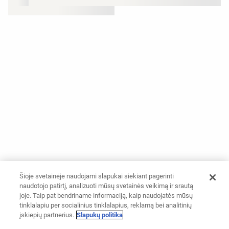
Šioje svetainėje naudojami slapukai siekiant pagerinti
naudotojo patirtį, analizuoti mūsų svetainės veikimą ir srautą
joje. Taip pat bendriname informaciją, kaip naudojatės mūsų
tinklalapiu per socialinius tinklalapius, reklamą bei analitinių
įskiepių partnerius.
Slapukų politika