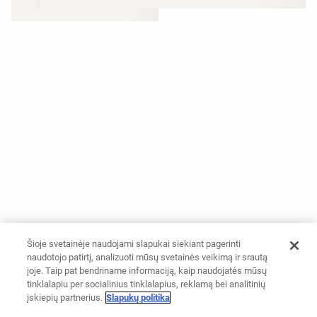
Šioje svetainėje naudojami slapukai siekiant pagerinti
naudotojo patirtį, analizuoti mūsų svetainės veikimą ir srautą
joje. Taip pat bendriname informaciją, kaip naudojatės mūsų
tinklalapiu per socialinius tinklalapius, reklamą bei analitinių
įskiepių partnerius.
Slapukų politika