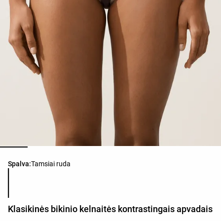
Produkto spalvų sąrašas
Spalva:
Tamsiai ruda
Klasikinės bikinio kelnaitės kontrastingais apvadais