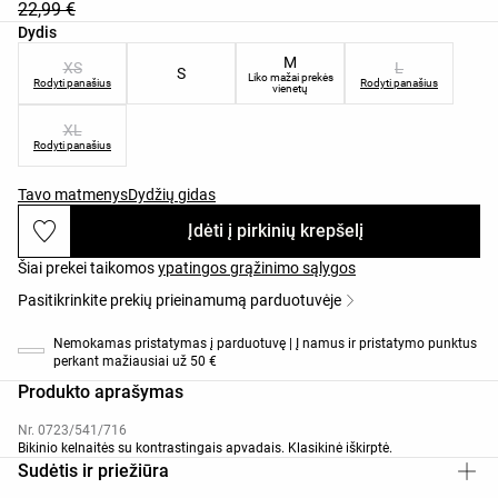
22,99 €
Produkto dydžių sąrašas
Dydis
M
XS
L
S
Liko mažai prekės
Rodyti panašius
Rodyti panašius
vienetų
XL
Rodyti panašius
Tavo matmenys
Dydžių gidas
Įdėti į pirkinių krepšelį
Šiai prekei taikomos
ypatingos grąžinimo sąlygos
Pasitikrinkite prekių prieinamumą parduotuvėje
Nemokamas pristatymas į parduotuvę | Į namus ir pristatymo punktus
perkant mažiausiai už 50 €
Produkto aprašymas
Nr. 0723/541/716
Bikinio kelnaitės su kontrastingais apvadais. Klasikinė iškirptė.
Sudėtis ir priežiūra