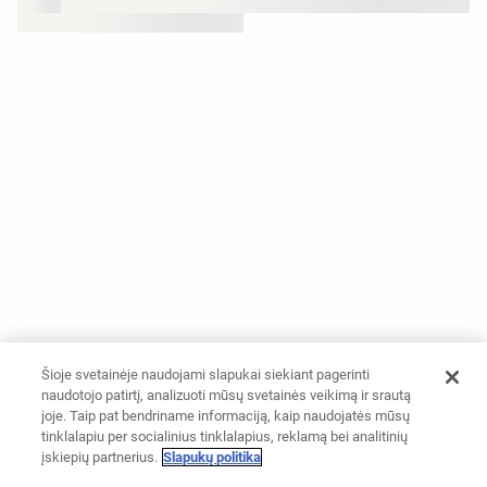
Šioje svetainėje naudojami slapukai siekiant pagerinti
naudotojo patirtį, analizuoti mūsų svetainės veikimą ir srautą
joje. Taip pat bendriname informaciją, kaip naudojatės mūsų
tinklalapiu per socialinius tinklalapius, reklamą bei analitinių
įskiepių partnerius.
Slapukų politika