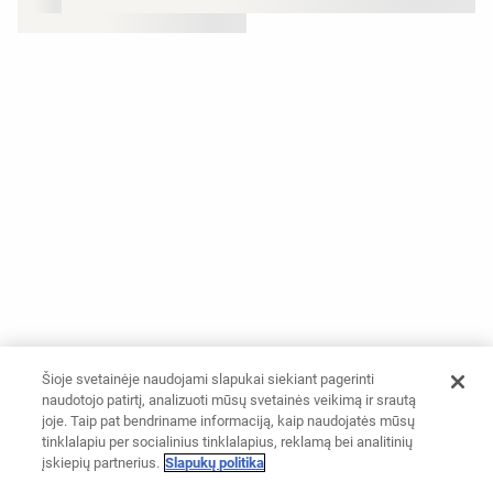
Šioje svetainėje naudojami slapukai siekiant pagerinti
naudotojo patirtį, analizuoti mūsų svetainės veikimą ir srautą
joje. Taip pat bendriname informaciją, kaip naudojatės mūsų
tinklalapiu per socialinius tinklalapius, reklamą bei analitinių
įskiepių partnerius.
Slapukų politika