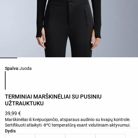
Produkto spalvų sąrašas
Spalva:
Juoda
TERMINIAI MARŠKINĖLIAI SU PUSINIU
UŽTRAUKTUKU
39,99 €
Marškinėliai iš kvėpuojančio, atsparaus audinio su kvapų kontrole.
Sertifikuoti atlaikyti -8ºC temperatūrą esant vidutiniam aktyvumui.
Produkto dydžių sąrašas
Dydis