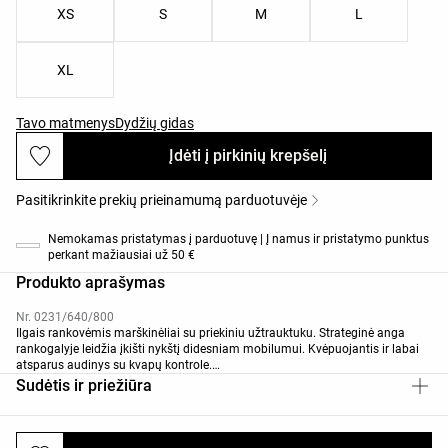
XS
S
M
L
XL
Tavo matmenys
Dydžių gidas
Įdėti į pirkinių krepšelį
Pasitikrinkite prekių prieinamumą parduotuvėje
Nemokamas pristatymas į parduotuvę | Į namus ir pristatymo punktus
perkant mažiausiai už 50 €
Produkto aprašymas
Nr. 0231/640/800
Ilgais rankovėmis marškinėliai su priekiniu užtrauktuku. Strateginė anga
rankogalyje leidžia įkišti nykštį didesniam mobilumui. Kvėpuojantis ir labai
atsparus audinys su kvapų kontrole.
Šis drabužis sertifikuotas atlaikyti 12ºC temperatūrą esant mažam
Sudėtis ir priežiūra
aktyvumui ir -8ºC esant vidutiniam aktyvumui, standartizuoto bandymo
metu su imituotu 0,4 m/s vėju, dėvint striukę, kelnes, apatinius drabužius,
kojines, batus, pirštines ir megztą kepurę.