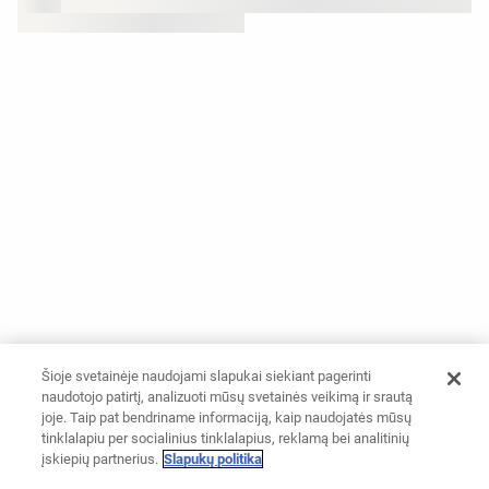
Šioje svetainėje naudojami slapukai siekiant pagerinti
naudotojo patirtį, analizuoti mūsų svetainės veikimą ir srautą
joje. Taip pat bendriname informaciją, kaip naudojatės mūsų
tinklalapiu per socialinius tinklalapius, reklamą bei analitinių
įskiepių partnerius.
Slapukų politika