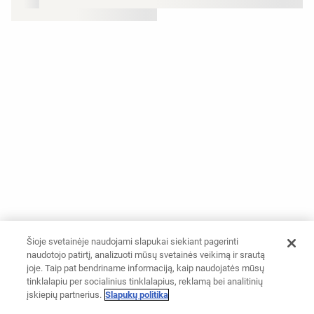
Šioje svetainėje naudojami slapukai siekiant pagerinti
naudotojo patirtį, analizuoti mūsų svetainės veikimą ir srautą
joje. Taip pat bendriname informaciją, kaip naudojatės mūsų
tinklalapiu per socialinius tinklalapius, reklamą bei analitinių
įskiepių partnerius.
Slapukų politika