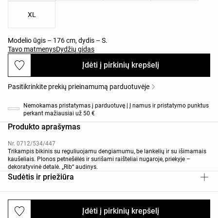
XL
Modelio ūgis – 176 cm, dydis – S.
Tavo matmenys
Dydžių gidas
Įdėti į pirkinių krepšelį
Pasitikrinkite prekių prieinamumą parduotuvėje
Nemokamas pristatymas į parduotuvę | Į namus ir pristatymo punktus
perkant mažiausiai už 50 €
Produkto aprašymas
Nr. 0712/534/447
Trikampis bikinis su reguliuojamu dengiamumu, be lankelių ir su išimamais
kaušeliais. Plonos petnešėlės ir surišami raišteliai nugaroje, priekyje –
dekoratyvinė detalė. „Rib“ audinys.
Sudėtis ir priežiūra
Įdėti į pirkinių krepšelį
Siuntimai ir grąžinimai