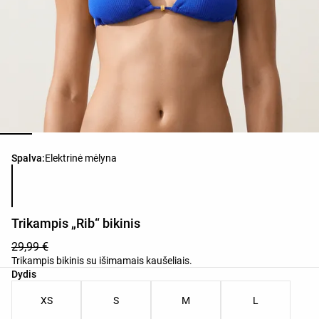
Produkto spalvų sąrašas
Spalva:
Elektrinė mėlyna
Trikampis „Rib“ bikinis
29,99 €
Trikampis bikinis su išimamais kaušeliais.
Produkto dydžių sąrašas
Dydis
XS
S
M
L