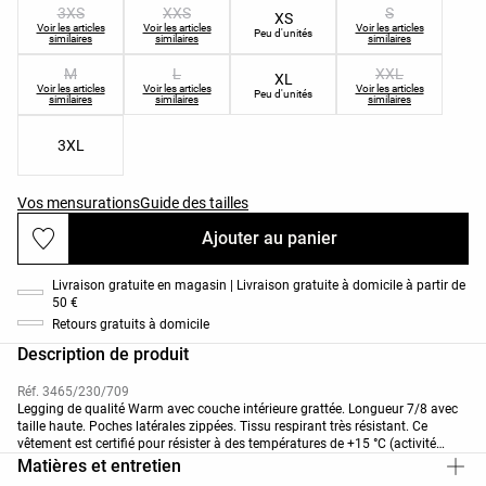
3XS
XXS
S
XS
Voir les articles
Voir les articles
Voir les articles
Peu d'unités
similaires
similaires
similaires
M
L
XXL
XL
Voir les articles
Voir les articles
Voir les articles
Peu d'unités
similaires
similaires
similaires
3XL
Vos mensurations
Guide des tailles
Ajouter au panier
Livraison gratuite en magasin | Livraison gratuite à domicile à partir de
50 €
Retours gratuits à domicile
Description de produit
Réf. 3465/230/709
Legging de qualité Warm avec couche intérieure grattée. Longueur 7/8 avec
taille haute. Poches latérales zippées. Tissu respirant très résistant. Ce
vêtement est certifié pour résister à des températures de +15 °C (activité
faible) à -3 °C (activité modérée) lors d’un test standardisé avec un vent
Matières et entretien
simulé de 0,4 m/s, vêtu d’une veste, d’un T-shirt à manche longue et col