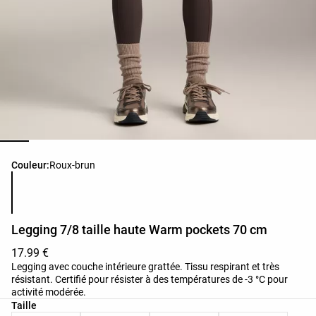
Liste des couleurs du produit
Couleur:
Roux‑brun
Legging 7/8 taille haute Warm pockets 70 cm
17.99 €
Legging avec couche intérieure grattée. Tissu respirant et très
résistant. Certifié pour résister à des températures de -3 °C pour
activité modérée.
Liste des tailles du produit
Taille