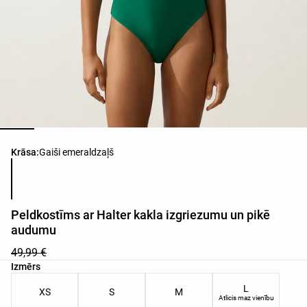
Produkta krāsu saraksts
Krāsa:
Gaiši emeraldzaļš
Peldkostīms ar Halter kakla izgriezumu un pikē
audumu
49,99 €
Produkta izmēru saraksts
Izmērs
L
XS
S
M
Atlicis maz vienību