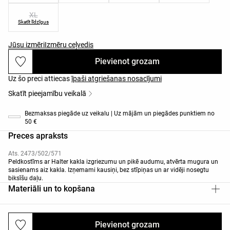
XL
Skatīt līdzīgus
Jūsu izmēri
Izmēru ceļvedis
Pievienot grozam
Uz šo preci attiecas
īpaši atgriešanas nosacījumi
Skatīt pieejamību veikalā
Bezmaksas piegāde uz veikalu | Uz mājām un piegādes punktiem no
50 €
Preces apraksts
Ats. 2473/502/571
Peldkostīms ar Halter kakla izgriezumu un pikē audumu, atvērta mugura un
sasienams aiz kakla. Izņemami kausiņi, bez stīpiņas un ar vidēji nosegtu
biksīšu daļu.
Materiāli un to kopšana
Pievienot grozam
Piegādes un atgriešana