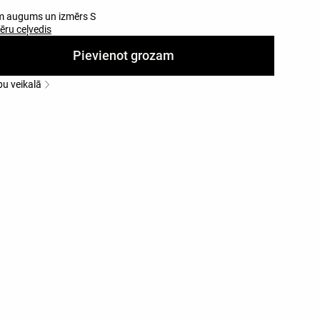
m augums un izmērs S
ēru ceļvedis
Pievienot grozam
bu veikalā