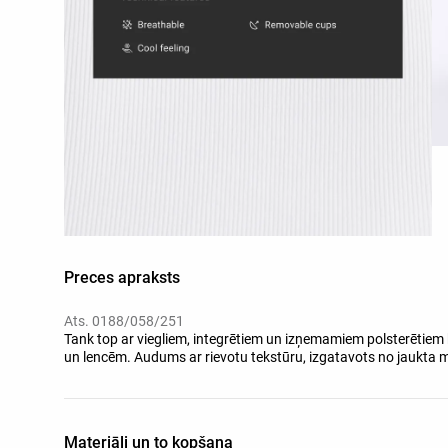
Preces apraksts
Ats. 0188/058/251
Tank top ar viegliem, integrētiem un izņemamiem polsterētiem
un lencēm. Audums ar rievotu tekstūru, izgatavots no jaukta
Materiāli un to kopšana