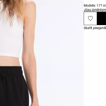
Modelis: 177 c
Jūsu izmēri
Izm
Skatīt pieejamī