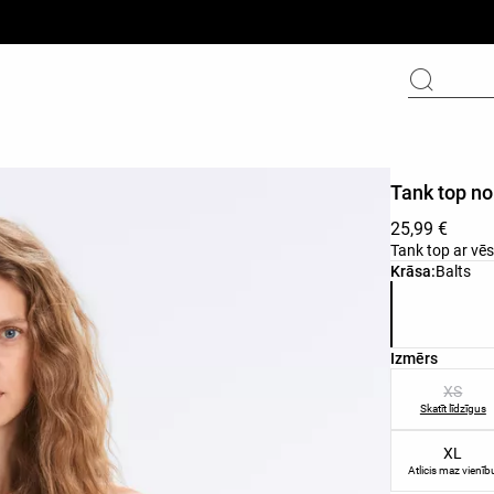
Tank top no
25,99 €
Tank top ar vē
Produkta krā
Krāsa:
Balts
Produkta izm
Izmērs
XS
Skatīt līdzīgus
XL
Atlicis maz vienīb