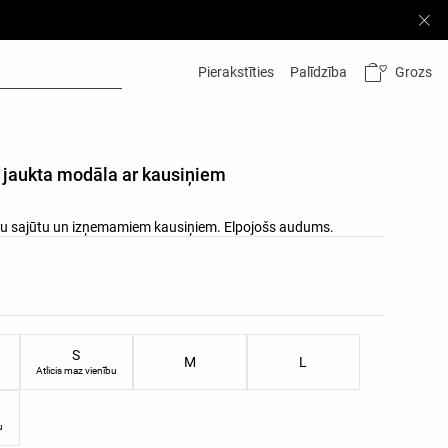
Grozs
Pierakstīties
Palīdzība
 jaukta modāla ar kausiņiem
su sajūtu un izņemamiem kausiņiem. Elpojošs audums.
su saraksts
ēru saraksts
S
M
L
Atlicis maz vienību
u