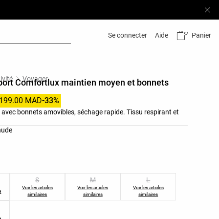
Panier
Se connecter
Aide
ivité
Voyager
port Comfortlux maintien moyen et bonnets
199.00 MAD
-33%
 avec bonnets amovibles, séchage rapide. Tissu respirant et
leurs du produit
nude
les du produit
S
M
L
Voir les articles
Voir les articles
Voir les articles
e
similaires
similaires
similaires
e