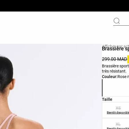
Afficher par act
Brassière s
299.00 MAD
Brassière sport
très résistant.
Liste des cou
Couleur:
Rose 
Liste des tail
Taille
XS
Bientôt disponibl
XL
Bientôt disponibl