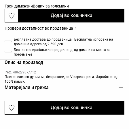
Твои димензии
Водич за големини
Додај во кошничка
Провери достапност во продавница
Бесплатна достава до продавница | Бесплатна испорака на
домашна адреса од 2.590 ден
Бесплатно враќање во продавница, од дома и на места за
преземање
Опис на производ
Реф. 4862/987/712
Плетен елек со дупчиња, без ракави, со V-изрез и риги. Изработен од
100% памук.
Материјали и грижа
Додај во кошничка
Испраќања и враќања