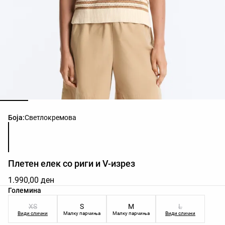
Листа на бои на производот
Боја:
Светлокремова
Плетен елек со риги и V-изрез
1.990,00 ден
Листа на величини на производот
Големина
XS
S
M
L
Види слични
Малку парчиња
Малку парчиња
Види слични