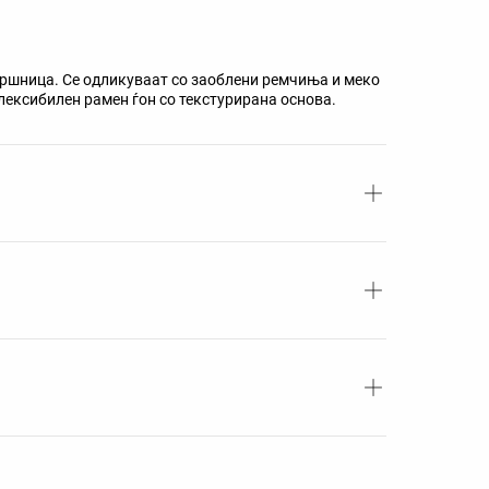
вршница. Се одликуваат со заоблени ремчиња и меко
лексибилен рамен ѓон со текстурирана основа.