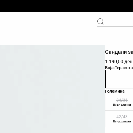
Сандали за
1.190,00 ден
Листа на бо
Боја:
Теракот
Листа на ве
Големина
34/35
Види слични
42/43
Види слични