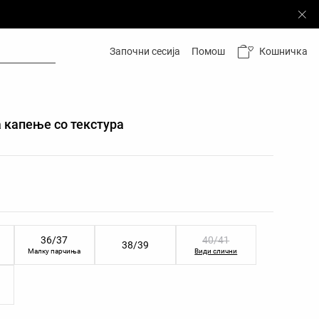
Кошничка
Започни сесија
Помош
 капење со текстура
и на производот
а
личини на производот
36/37
40/41
38/39
Малку парчиња
Види слични