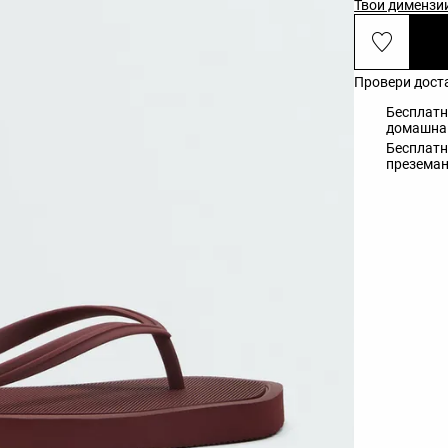
Твои димензи
Провери дост
Бесплатн
домашна 
Бесплатн
презема