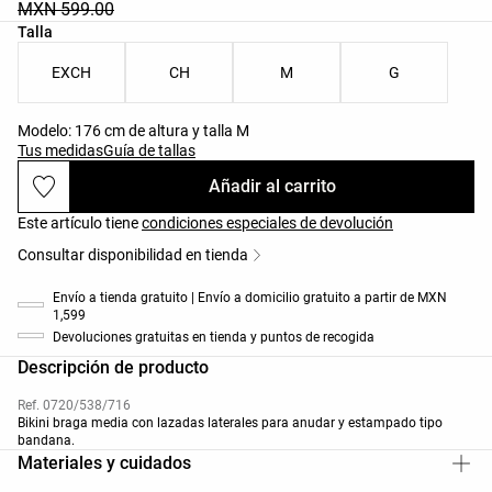
MXN 599.00
Lista de tallas del producto
Talla
EXCH
CH
M
G
Modelo: 176 cm de altura y talla M
Tus medidas
Guía de tallas
Añadir al carrito
Este artículo tiene
condiciones especiales de devolución
Consultar disponibilidad en tienda
Envío a tienda gratuito | Envío a domicilio gratuito a partir de MXN
1,599
Devoluciones gratuitas en tienda y puntos de recogida
Descripción de producto
Ref. 0720/538/716
Bikini braga media con lazadas laterales para anudar y estampado tipo
bandana.
Materiales y cuidados