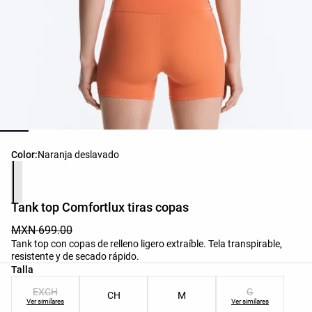
Lista de colores del producto
Color:
Naranja deslavado
Tank top Comfortlux tiras copas
MXN 699.00
Tank top con copas de relleno ligero extraíble. Tela transpirable,
resistente y de secado rápido.
Lista de tallas del producto
Talla
EXCH
G
CH
M
Ver similares
Ver similares