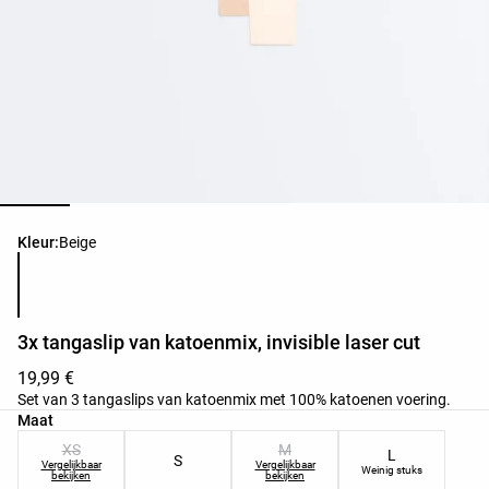
Lijst met productkleuren
Kleur:
Beige
3x tangaslip van katoenmix, invisible laser cut
19,99 €
Set van 3 tangaslips van katoenmix met 100% katoenen voering.
Lijst met productmaten
Maat
XS
M
L
S
Vergelijkbaar
Vergelijkbaar
Weinig stuks
bekijken
bekijken