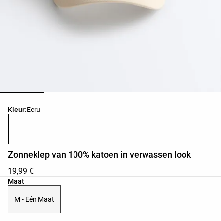
Lijst met productkleuren
Kleur:
Ecru
Zonneklep van 100% katoen in verwassen look
19,99 €
Lijst met productmaten
Maat
M - Eén Maat