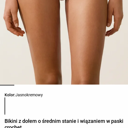
Lista kolorów produktu
Kolor:
Jasnokremowy
Bikini z dołem o średnim stanie i wiązaniem w paski
crochet