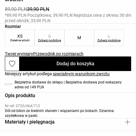
89,90 PLN
39,90 PLN
*89,90 PLN Początkowa; 39,90 PLN Najniższa cena z okresu 30 dni
przed obniżk; 35,90 PLN
Lista rozmiarów produktu
Rozmiar
XS
S
L
M
Ostatnie sztuki
Zobacz podobne
Zobacz podobne
Twoje wymiary
Przewodnik po rozmiarach
Dodaj do koszyka
Niniejszy artykuł podlega
specjalnym warunkom zwrotu
Bezpłatna dostawa do sklepu | Bezpłatna dostawa pod wskazany
adres od 149 PLN
Opis produktu
Nr ref. 0720/464/712
Dół od bikini ze średnim stanem i wiązaniami po bokach. Dzianina
szydełkowa w paski.
Materiały i pielęgnacja