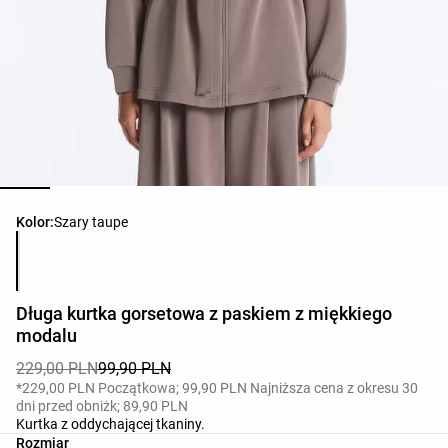
Lista kolorów produktu
Kolor:
Szary taupe
Długa kurtka gorsetowa z paskiem z miękkiego
modalu
229,00 PLN
99,90 PLN
*229,00 PLN Początkowa; 99,90 PLN Najniższa cena z okresu 30
dni przed obniżk; 89,90 PLN
Kurtka z oddychającej tkaniny.
Lista rozmiarów produktu
Rozmiar