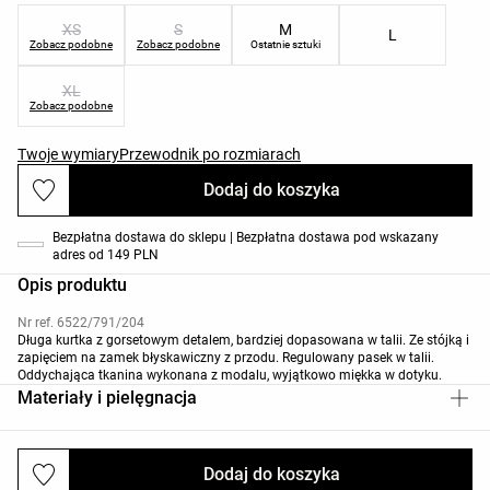
XS
S
M
L
Zobacz podobne
Zobacz podobne
Ostatnie sztuki
XL
Zobacz podobne
Twoje wymiary
Przewodnik po rozmiarach
Dodaj do koszyka
Bezpłatna dostawa do sklepu | Bezpłatna dostawa pod wskazany
adres od 149 PLN
Opis produktu
Nr ref. 6522/791/204
Długa kurtka z gorsetowym detalem, bardziej dopasowana w talii. Ze stójką i
zapięciem na zamek błyskawiczny z przodu. Regulowany pasek w talii.
Oddychająca tkanina wykonana z modalu, wyjątkowo miękka w dotyku.
Materiały i pielęgnacja
Dodaj do koszyka
Wysyłki i zwroty