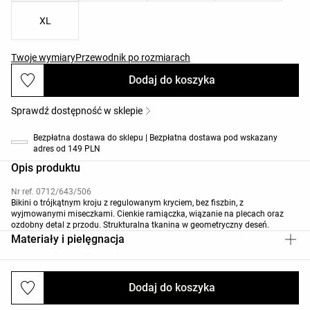
XL
Twoje wymiary
Przewodnik po rozmiarach
Dodaj do koszyka
Sprawdź dostępność w sklepie
Bezpłatna dostawa do sklepu | Bezpłatna dostawa pod wskazany
adres od 149 PLN
Opis produktu
Nr ref. 0712/643/506
Bikini o trójkątnym kroju z regulowanym kryciem, bez fiszbin, z
wyjmowanymi miseczkami. Cienkie ramiączka, wiązanie na plecach oraz
ozdobny detal z przodu. Strukturalna tkanina w geometryczny deseń.
Materiały i pielęgnacja
Dodaj do koszyka
Wysyłki i zwroty