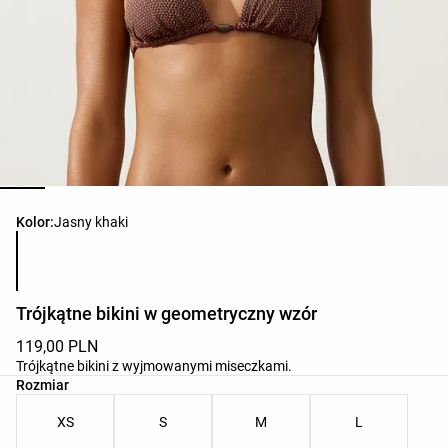
Lista kolorów produktu
Kolor:
Jasny khaki
Trójkątne bikini w geometryczny wzór
119,00 PLN
Trójkątne bikini z wyjmowanymi miseczkami.
Lista rozmiarów produktu
Rozmiar
XS
S
M
L