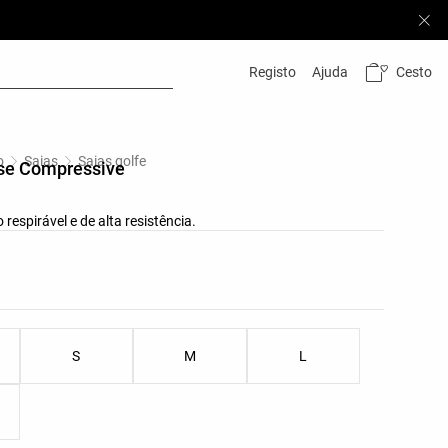
Cesto
Registo
Ajuda
o
Saias
Saias golfe
ise Compressive
 respirável e de alta resistência.
s do produto
anhos do produto
S
M
L