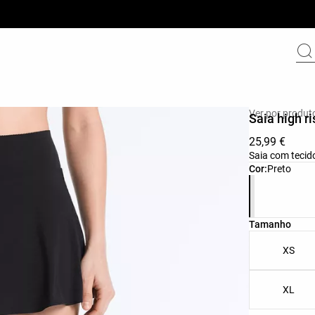
Ver por produt
Saia high r
25,99 €
Saia com tecido
Lista de core
Cor:
Preto
Lista de tam
Tamanho
XS
XL