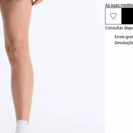
As suas medid
Consultar dispo
Envio grat
Devoluçõe