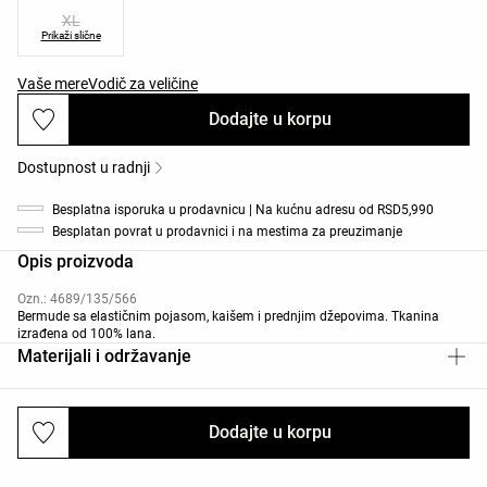
XL
Prikaži slične
Vaše mere
Vodič za veličine
Dodajte u korpu
Dostupnost u radnji
Besplatna isporuka u prodavnicu | Na kućnu adresu od RSD5,990
Besplatan povrat u prodavnici i na mestima za preuzimanje
Opis proizvoda
Ozn.: 4689/135/566
Bermude sa elastičnim pojasom, kaišem i prednjim džepovima. Tkanina
izrađena od 100% lana.
Materijali i održavanje
Dodajte u korpu
Dostava i povraćaj robe