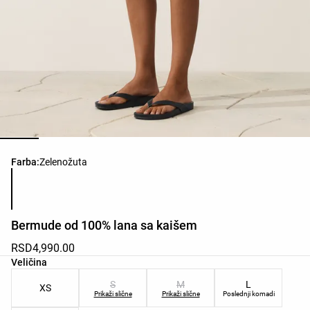
Списак боја производа
Farba:
Zelenožuta
Bermude od 100% lana sa kaišem
RSD4,990.00
Списак величина производа
Veličina
S
M
L
XS
Prikaži slične
Prikaži slične
Poslednji komadi