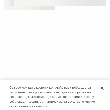
Ова веб-локација користи колачиће ради побољшања
корисничког искуства и анализе рада и саобраћаја на
веб-локацији. Информације о томе како користите нашу
веб-локацију делимо с партнерима за друштвене мреже,
оглашавање и аналитику.