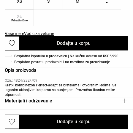
XS
S
M
L
XL
Prikaži slične
Vaše mere
Vodič za veličine
Dodajte u korpu
Besplatna isporuka u prodavnicu | Na kućnu adresu od RSD5,990
Besplatan povrat u prodavnici i na mestima za preuzimanje
Opis proizvoda
Ozn.: 4824/232/709
Kratki kombinezon Perfect-adapt sa bretelama i otvorenim leđima. Sa
laganim uklonjivim korpama sa punjenjem. Prozračna tkanina velike
otpornosti.
Materijali i održavanje
Dodajte u korpu
Dostava i povraćaj robe