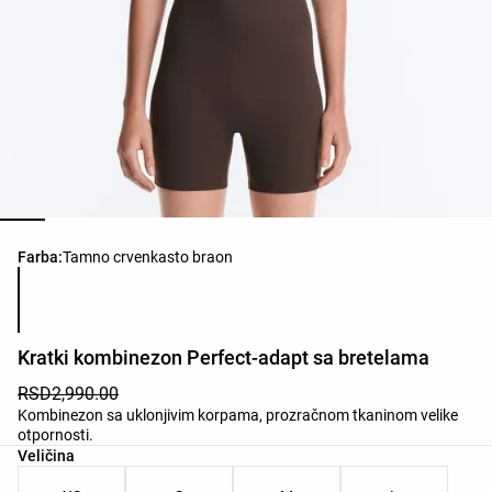
Списак боја производа
Farba:
Tamno crvenkasto braon
Kratki kombinezon Perfect-adapt sa bretelama
RSD2,990.00
Kombinezon sa uklonjivim korpama, prozračnom tkaninom velike
otpornosti.
Списак величина производа
Veličina