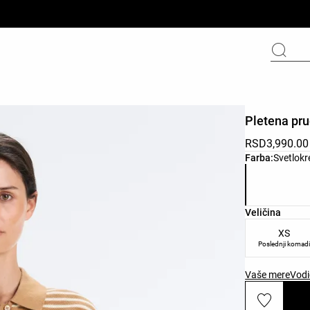
Pletena pr
RSD3,990.00
Списак боја
Farba:
Svetlok
Списак вели
Veličina
XS
Poslednji komad
Vaše mere
Vodi