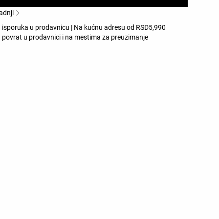
adnji
 isporuka u prodavnicu | Na kućnu adresu od RSD5,990
 povrat u prodavnici i na mestima za preuzimanje