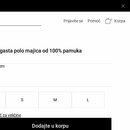
Korpa
Prijavite se
Pomoć
ugasta polo majica od 100% pamuka
 производа
rem
чина производа
S
M
L
i
č za veličine
Dodajte u korpu