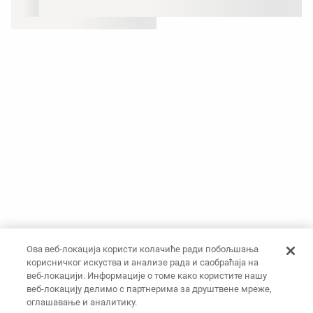
Ова веб-локација користи колачиће ради побољшања
корисничког искуства и анализе рада и саобраћаја на
веб-локацији. Информације о томе како користите нашу
веб-локацију делимо с партнерима за друштвене мреже,
оглашавање и аналитику.