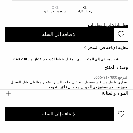
XXL
XL
L
وحدات قليلة
مشاهدة سلع مشابهة
مقاساتك
دليل المقاسات
الإضافة إلى السلة
معاينة الإتاحة في المتجر
شحن مجاني إلى المتجر | إلى المنزل ونقاط الاستلام اعتبارًا من 200 SAR
وصف المنتج
المرجع 5656/917/800
بنطلون طويل مستقيم بتفصيل ثنية على جانب الساق. بخصر مطاطي قابل للتعديل.
نسيج مسامي مصنوع من المودال، بملمس فائق النعومة.
المواد والعناية
الإضافة إلى السلة
الشحن والإرجاع