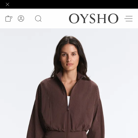
وصل
حديثًا
Active
shorts
الأكثر
مبيعًا
أسعار
مميزة
المشاهدة
حسب
المنتج
المشاهدة