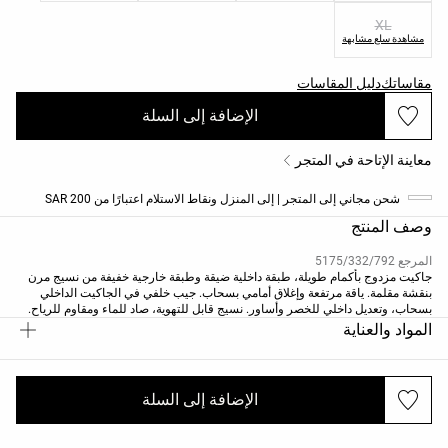
XL
مشاهدة سلع مشابهة
مقاساتك
دليل المقاسات
الإضافة إلى السلة
معاينة الإتاحة في المتجر
شحن مجاني إلى المتجر | إلى المنزل ونقاط الاستلام اعتبارًا من 200 SAR
وصف المنتج
المرجع 5175/332/792
جاكيت مزدوج بأكمام طويلة، طبقة داخلية ضيقة وطبقة خارجية خفيفة من نسيج مرن
بنقشة مقلمة. ياقة مرتفعة وإغلاق أمامي بسحاب. جيب خلفي في الجاكيت الداخلي
بسحاب، وتعديل داخلي للخصر وأساور. نسيج قابل للتهوية، صاد للماء ومقاوم للرياح.
معتمد لتحمل درجات حرارة من +15 درجة مئوية (نشاط منخفض) حتى -2 درجة مئوية
المواد والعناية
(نشاط معتدل) وفق اختبار معياري.
الإضافة إلى السلة
الشحن والإرجاع