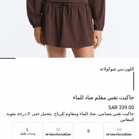
حسب
النشاط
المشاهدة
حسب
الجودة
افتتاحية
مساعدة
ائمة ألوان المنتج
اللون:
بني شوكولاتة
جاكيت تقني مقلم صاد للماء
339.00 SAR
جاكيت تقني مسامي، صاد للماء ومقاوم للرياح. يتحمل حتى -2 درجة مئوية.
ائمة مقاسات المنتج
المقاس
L
M
XS
S
مشاهدة سلع مشابهة
مشاهدة سلع مشابهة
وحدات قليلة