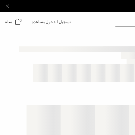
سلة
تسجيل الدخول
مساعدة