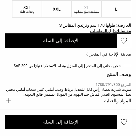
3XL
XL
XXL
L
مشاهدة سلع مشابهة
وحدات قليلة
العارضة: طولها 178 سم وترتدي المقاس S
مقاساتك
دليل المقاسات
الإضافة إلى السلة
معاينة الإتاحة في المتجر
شحن مجاني إلى المتجر | إلى المنزل ونقاط الاستلام اعتبارًا من 200 SAR
وصف المنتج
المرجع 1780/791/800
سويت شيرت بغطاء رأس قابل للتعديل برباط وجيب أمامي كبير. سحاب أمامي مخفي
يصل لمستوى الصدر. قماش جيد التهوية من المودال بملمس فائق النعومة.
المواد والعناية
الإضافة إلى السلة
الشحن والإرجاع