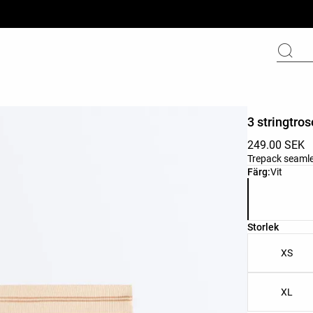
3 stringtro
249.00 SEK
Trepack seamle
Lista över pr
Färg:
Vit
Lista över pr
Storlek
XS
XL