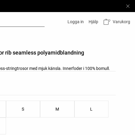
Varukorg
Logga in
Hjälp
sor rib seamless polyamidblandning
ss-stringtrosor med mjuk känsla. Innerfoder i 100% bomull.
oduktfärger
oduktstorlekar
S
M
L