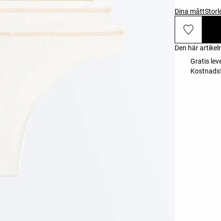
Dina mått
Storl
Den här artikel
Gratis lev
Kostnadsf