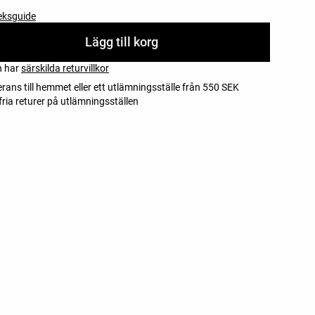
eksguide
Lägg till korg
n har
särskilda returvillkor
erans till hemmet eller ett utlämningsställe från 550 SEK
ria returer på utlämningsställen