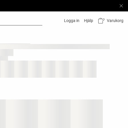
Varukorg
Logga in
Hjälp