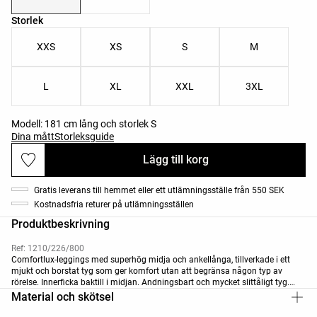
Lista över produktstorlekar
Storlek
XXS
XS
S
M
L
XL
XXL
3XL
Modell: 181 cm lång och storlek S
Dina mått
Storleksguide
Lägg till korg
Gratis leverans till hemmet eller ett utlämningsställe från 550 SEK
Kostnadsfria returer på utlämningsställen
Produktbeskrivning
Ref: 1210/226/800
Comfortlux-leggings med superhög midja och ankellånga, tillverkade i ett
mjukt och borstat tyg som ger komfort utan att begränsa någon typ av
rörelse. Innerficka baktill i midjan. Andningsbart och mycket slittåligt tyg.
Finns i 70 cm beroende på färg.
Material och skötsel
Längd "Regular": 65 cm / 25,6 tum
Längd "Tall": 70 cm / 27,56 tum