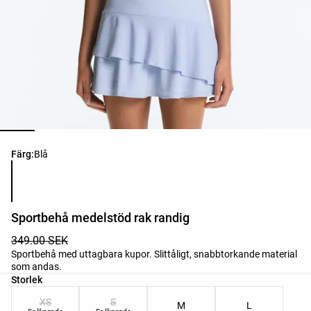
Lista över produktfärger
Färg:
Blå
Sportbehå medelstöd rak randig
349.00 SEK
Sportbehå med uttagbara kupor. Slittåligt, snabbtorkande material
som andas.
Lista över produktstorlekar
Storlek
XS
S
M
L