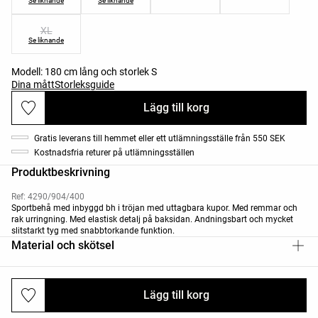
Se liknande
Se liknande
XL
Se liknande
Modell: 180 cm lång och storlek S
Dina mått
Storleksguide
Lägg till korg
Gratis leverans till hemmet eller ett utlämningsställe från 550 SEK
Kostnadsfria returer på utlämningsställen
Produktbeskrivning
Ref: 4290/904/400
Sportbehå med inbyggd bh i tröjan med uttagbara kupor. Med remmar och
rak urringning. Med elastisk detalj på baksidan. Andningsbart och mycket
slitstarkt tyg med snabbtorkande funktion.
Material och skötsel
Lägg till korg
Frakt och returer