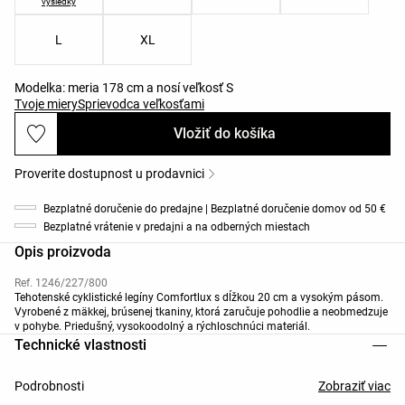
výsledky
L
XL
Modelka: meria 178 cm a nosí veľkosť S
Tvoje miery
Sprievodca veľkosťami
Vložiť do košíka
Proverite dostupnost u prodavnici
Bezplatné doručenie do predajne | Bezplatné doručenie domov od 50 €
Bezplatné vrátenie v predajni a na odberných miestach
Opis proizvoda
Ref. 1246/227/800
Tehotenské cyklistické legíny Comfortlux s dĺžkou 20 cm a vysokým pásom.
Vyrobené z mäkkej, brúsenej tkaniny, ktorá zaručuje pohodlie a neobmedzuje
v pohybe. Priedušný, vysokoodolný a rýchloschnúci materiál.
Technické vlastnosti
Podrobnosti
Zobraziť viac