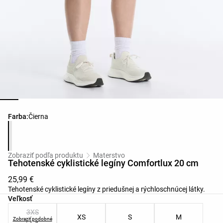
Zoznam farieb produktu
Farba:
Čierna
Zobraziť podľa produktu
Materstvo
Tehotenské cyklistické legíny Comfortlux 20 cm
25,99 €
Tehotenské cyklistické legíny z priedušnej a rýchloschnúcej látky.
Zoznam veľkostí produktu
Veľkosť
3XS
XS
S
M
Zobraziť podobné