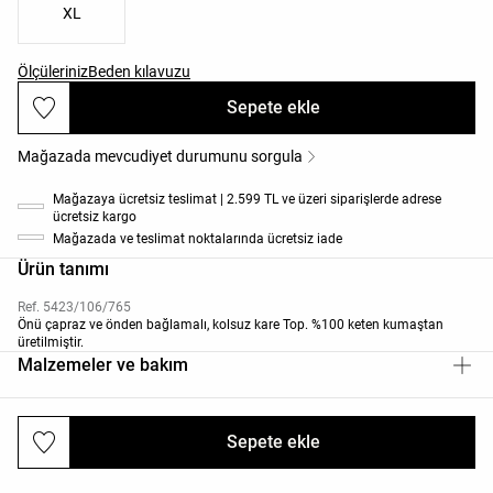
XL
Ölçüleriniz
Beden kılavuzu
Sepete ekle
Mağazada mevcudiyet durumunu sorgula
Mağazaya ücretsiz teslimat | 2.599 TL ve üzeri siparişlerde adrese
ücretsiz kargo
Mağazada ve teslimat noktalarında ücretsiz iade
Ürün tanımı
Ref. 5423/106/765
Önü çapraz ve önden bağlamalı, kolsuz kare Top. %100 keten kumaştan
üretilmiştir.
Malzemeler ve bakım
Sepete ekle
Gönderiler ve iadeler