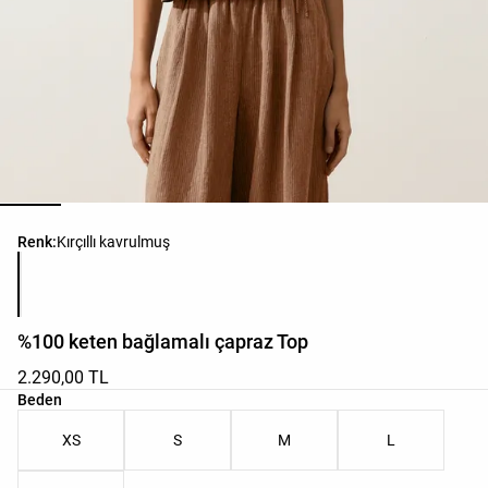
Ürün renk listesi
Renk:
Kırçıllı kavrulmuş
%100 keten bağlamalı çapraz Top
2.290,00 TL
Ürün beden listesi
Beden
XS
S
M
L