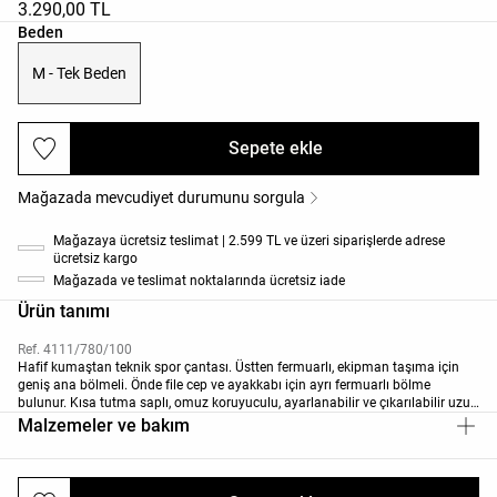
3.290,00 TL
Ürün beden listesi
Beden
M - Tek Beden
Sepete ekle
Mağazada mevcudiyet durumunu sorgula
Mağazaya ücretsiz teslimat | 2.599 TL ve üzeri siparişlerde adrese
ücretsiz kargo
Mağazada ve teslimat noktalarında ücretsiz iade
Ürün tanımı
Ref. 4111/780/100
Hafif kumaştan teknik spor çantası. Üstten fermuarlı, ekipman taşıma için
geniş ana bölmeli. Önde file cep ve ayakkabı için ayrı fermuarlı bölme
bulunur. Kısa tutma saplı, omuz koruyuculu, ayarlanabilir ve çıkarılabilir uzun
askılı. Ölçüler: 39x49x23 cm. Askı uzunluğu: 26 cm. Kapasite: 43 L.
Malzemeler ve bakım