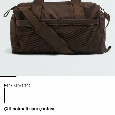
Ürün renk listesi
Renk:
Kahverengi
Çift bölmeli spor çantası