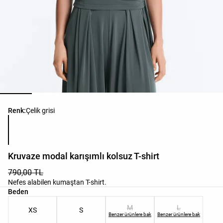
Ürün renk listesi
Renk:
Çelik grisi
Kruvaze modal karışımlı kolsuz T-shirt
790,00 TL
Nefes alabilen kumaştan T-shirt.
Ürün beden listesi
Beden
M
L
XS
S
Benzer ürünlere bak
Benzer ürünlere bak