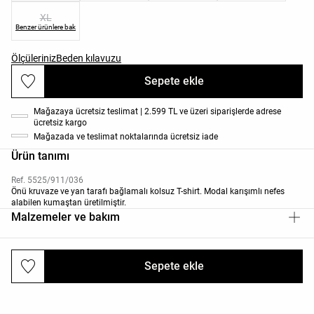
XL
Benzer ürünlere bak
Ölçüleriniz
Beden kılavuzu
Sepete ekle
Mağazaya ücretsiz teslimat | 2.599 TL ve üzeri siparişlerde adrese
ücretsiz kargo
Mağazada ve teslimat noktalarında ücretsiz iade
Ürün tanımı
Ref. 5525/911/036
Önü kruvaze ve yan tarafı bağlamalı kolsuz T-shirt. Modal karışımlı nefes
alabilen kumaştan üretilmiştir.
Malzemeler ve bakım
Sepete ekle
Gönderiler ve iadeler