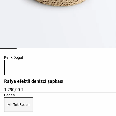
Ürün renk listesi
Renk:
Doğal
Rafya efektli denizci şapkası
1.290,00 TL
Ürün beden listesi
Beden
M - Tek Beden