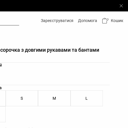
Кошик
Зареєструватися
Допомога
сорочка з довгими рукавами та бантами
орів товару
й
ірів товару
а
S
M
L