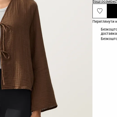
Ваші розміри
Д
Переглянути н
Безкошто
доставка 
Безкошто