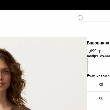
Бавовняна 
1,699 грн
Список коль
Колір:
Пісочни
Список розм
Розмірна сітк
XS
XL