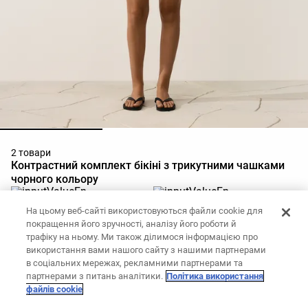
2 товари
Контрастний комплект бікіні з трикутними чашками
чорного кольору
Топ бікіні з трикутними чашками
Класичні труси бікіні з
На цьому веб-сайті використовуються файли cookie для
та контрастними швами
контрастними швами
покращення його зручності, аналізу його роботи й
1,299 грн
999 грн
трафіку на ньому. Ми також ділимося інформацією про
Додати до кошика
Додати до кошика
використання вами нашого сайту з нашими партнерами
в соціальних мережах, рекламними партнерами та
партнерами з питань аналітики.
Політика використання
файлів cookie