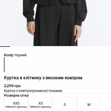
Список кольорів товару
Колір:
Чорний
Куртка в клітинку з високим коміром
2,299 грн
Куртка з повітропроникної тканини.
Список розмірів товару
Розмірна сітка
XXS
XS
S
M
Небагато одиниць
Небагато одиниць