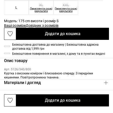
XL
XXL
L
Переглянути схожі
Переглянути схожі
результати
результати
Модель: 175 cm висоти і розмір S
Ваші розміри
Довідник з розмірів
Додати до кошика
Безкоштовна доставка до магазину | Безкоштовна адресна
доставка від 1,999 грн
Безкоштовне повернення в магазині, з дому та в пунктах видачі
Опис товару
Арт. 5126/340/800
Куртка з високим коміром і блискавкою спереду. З передніми
кишенями. Повітропроникна тканина.
Матеріали і догляд
Додати до кошика
Доставки та повернення