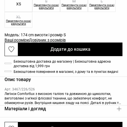
S
M
L
XS
Переглянути схожі
Переглянути схожі
Переглянути схожі
результати
результати
результати
XL
Переглянути схожі
результати
Модель: 174 cm висоти і розмір S
Ваші розміри
Довідник з розмірів
Додати до кошика
Безкоштовна доставка до магазину | Безкоштовна адресна
доставка від 1,999 грн
Безкоштовне повернення в магазині, з дому та в пунктах видачі
Опис товару
Арт. 3467/226/526
Легінси Comfortlux з високою талією та довжиною до щиколотки,
виготовлені з м'якої флісової тканини, що забезпечує комфорт, не
обмежуючи рухів. Внутрішня кишеня ззаду на поясі. Деталі в рубчик та
piping у тон. Міцна повітропроникна тканина. Доступні довжиною 70
Матеріали і догляд
см. Довжина "Regular": 65 см / 25,6 дюйма. Довжина "Tall": 70 см / 27,56
дюйма.