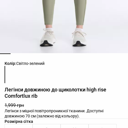
Список кольорів товару
Колір:
Світло-зелений
Легінси довжиною до щиколотки high rise
Comfortlux rib
1,999 грн
Легінси з міцної повітропроникної тканини. Доступні
довжиною 70 см (залежно від кольору).
Список розмірів товару
Розмірна сітка