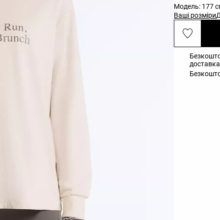
Модель: 177 c
Ваші розміри
Д
Безкошто
доставка 
Безкошто