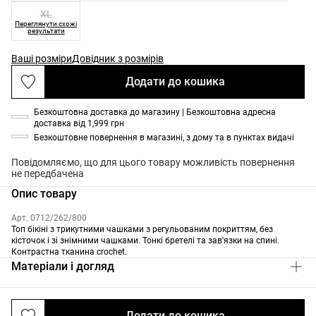
XL
Переглянути схожі
результати
Ваші розміри
Довідник з розмірів
Додати до кошика
Безкоштовна доставка до магазину | Безкоштовна адресна
доставка від 1,999 грн
Безкоштовне повернення в магазині, з дому та в пунктах видачі
Повідомляємо, що для цього товару можливість повернення
не передбачена
Опис товару
Арт. 0712/262/800
Топ бікіні з трикутними чашками з регульованим покриттям, без
кісточок і зі знімними чашками. Тонкі бретелі та зав'язки на спині.
Контрастна тканина crochet.
Матеріали і догляд
Додати до кошика