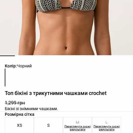
Список кольорів товару
Колір:
Чорний
Топ бікіні з трикутними чашками crochet
1,299 грн
Бікіні зі знімними чашками.
Список розмірів товару
Розмірна сітка
M
L
XS
S
Переглянути схожі
Переглянути схожі
результати
результати