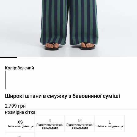
Список кольорів товару
Колір:
Зелений
Широкі штани в смужку з бавовняної суміші
2,799 грн
Список розмірів товару
Розмірна сітка
S
M
XS
L
Переглянути схожі
Переглянути схожі
Небагато одиниць
Небагато одиниць
результати
результати