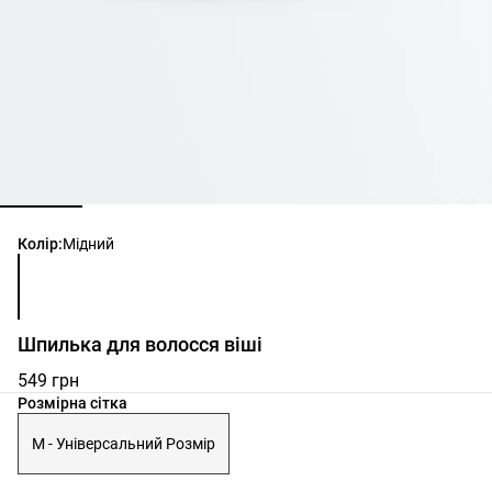
Список кольорів товару
Колір:
Мідний
Шпилька для волосся віші
549 грн
Список розмірів товару
Розмірна сітка
M - Універсальний Розмір